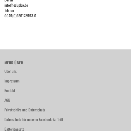
info@eduplay.de
Telefon
0049(0)956123993-0
MEHR ÜBER...
Über uns
Impressum
Kontakt
AGB
Privatsphäre und Datenschutz
Datenschutz für unseren Facebook-Auftritt
Batteriegesetz