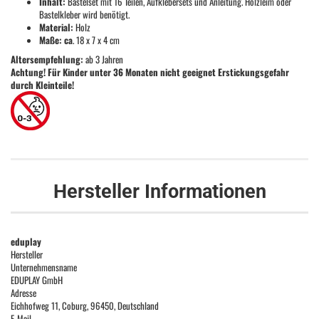
Inhalt:
Bastelset mit 16 Teilen, Aufklebersets und Anleitung. Holzleim oder
Bastelkleber wird benötigt.
Material:
Holz
Maße: ca
. 18 x 7 x 4 cm
Altersempfehlung:
ab 3 Jahren
Achtung! Für Kinder unter 36 Monaten nicht geeignet Erstickungsgefahr
durch Kleinteile!
Hersteller Informationen
eduplay
Hersteller
Unternehmensname
EDUPLAY GmbH
Adresse
Eichhofweg 11, Coburg, 96450, Deutschland
E-Mail