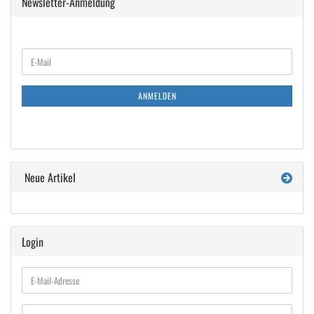
Newsletter-Anmeldung
WEITER
E-
ZUR
Mail
NEWSLETTER-
ANMELDUNG
ANMELDEN
Neue Artikel
Login
E-
Mail-
Adresse