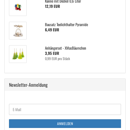
Kanne mit Deckel 0,6 Liter
12,19 EUR
Bausatz Teelichthalter Pyramide
6,49 EUR
Anhängerset - XMasBäumchen
3,95 EUR
0,99 EUR pro Stück
Newsletter-Anmeldung
WEITER
E-
ZUR
Mail
NEWSLETTER-
ANMELDUNG
ANMELDEN