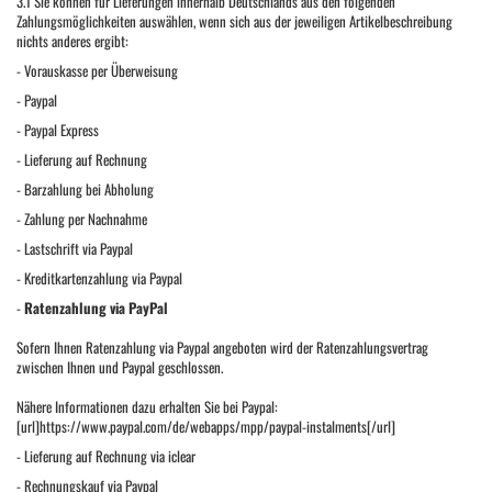
3.1
Sie können für Lieferungen innerhalb Deutschlands aus den folgenden
Zahlungsmöglichkeiten auswählen, wenn sich aus der jeweiligen Artikelbeschreibung
nichts anderes ergibt:
-
Vorauskasse per Überweisung
-
Paypal
-
Paypal Express
-
Lieferung auf Rechnung
-
Barzahlung bei Abholung
-
Zahlung per Nachnahme
-
Lastschrift via Paypal
-
Kreditkartenzahlung via Paypal
-
Ratenzahlung via PayPal
Sofern Ihnen Ratenzahlung via Paypal angeboten wird der Ratenzahlungsvertrag
zwischen Ihnen und Paypal geschlossen.
Nähere Informationen dazu erhalten Sie bei Paypal:
[url]https://www.paypal.com/de/webapps/mpp/paypal-instalments[/url]
-
Lieferung auf Rechnung via iclear
-
Rechnungskauf via Paypal