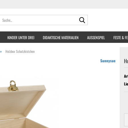
Suche...
KINDER UNTER DREI
DIDAKTISCHE MATERIALIEN
AUSSENSPIEL
FESTE & F
»
Holzbox Schatzkistchen
Ho
Sunnysue
Ar
Li