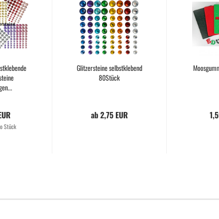
bstklebende
Glitzersteine selbstklebend
Moosgumm
teine
80Stück
en...
 EUR
ab 2,75 EUR
1,
o Stück