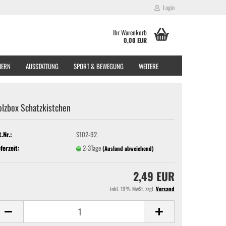
Login
Ihr Warenkorb
0,00 EUR
EIERN
AUSSTATTUNG
SPORT & BEWEGUNG
WEITERE
lzbox Schatzkistchen
t.Nr.:
S102-92
eferzeit:
2-3Tage
(Ausland abweichend)
2,49 EUR
inkl. 19% MwSt. zzgl.
Versand