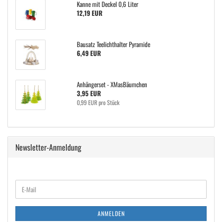
Kanne mit Deckel 0,6 Liter
12,19 EUR
Bausatz Teelichthalter Pyramide
6,49 EUR
Anhängerset - XMasBäumchen
3,95 EUR
0,99 EUR pro Stück
Newsletter-Anmeldung
WEITER
E-
ZUR
Mail
NEWSLETTER-
ANMELDUNG
ANMELDEN