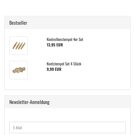
Bestseller
Knetrollenstempel 4er Set
13,95 EUR
Knetstempel Set 4 Stück
9,99 EUR
Newsletter-Anmeldung
WEITER
E-
ZUR
Mail