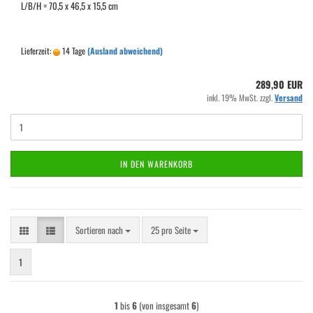
L/B/H = 70,5 x 46,5 x 15,5 cm
Lieferzeit:
14 Tage
(Ausland abweichend)
289,90 EUR
inkl. 19% MwSt. zzgl.
Versand
IN DEN WARENKORB
Sortieren nach
pro Seite
Sortieren nach
25 pro Seite
1
1
bis
6
(von insgesamt
6
)