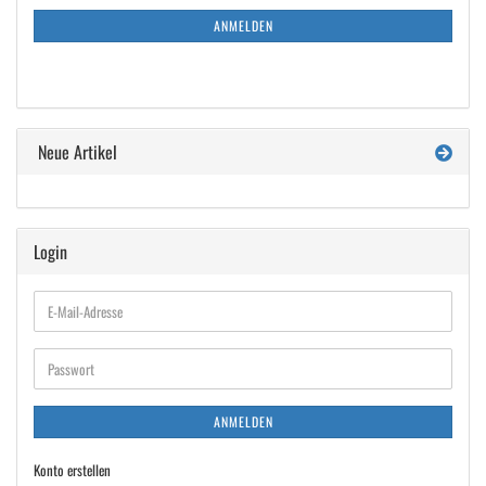
NEWSLETTER-
ANMELDUNG
ANMELDEN
Neue Artikel
Login
E-
Mail-
Adresse
Passwort
ANMELDEN
Konto erstellen