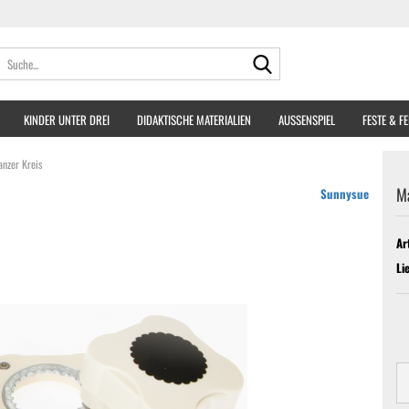
Suche...
KINDER UNTER DREI
DIDAKTISCHE MATERIALIEN
AUSSENSPIEL
FESTE & F
nzer Kreis
M
Sunnysue
Ar
Li