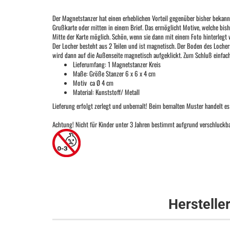
Der Magnetstanzer hat einen erheblichen Vorteil gegenüber bisher bekannte
Grußkarte oder mitten in einem Brief. Das ermöglicht Motive, welche bishe
Mitte der Karte möglich. Schön, wenn sie dann mit einem Foto hinterlegt
Der Locher besteht aus 2 Teilen und ist magnetisch. Der Boden des Lochers
wird dann auf die Außenseite magnetisch aufgeklickt. Zum Schluß einfac
Lieferumfang: 1 Magnetstanzer Kreis
Maße: Größe Stanzer 6 x 6 x 4 cm
Motiv ca Ø 4 cm
Material: Kunststoff/ Metall
Lieferung erfolgt zerlegt und unbemalt! Beim bemalten Muster handelt es
Achtung! Nicht für Kinder unter 3 Jahren bestimmt aufgrund verschluckbar
Herstelle