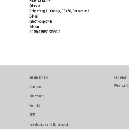
EDUPLAY GmbH
Adresse
Eichhofweg 11, Coburg, 96450, Deutschland
E-Mail
info@eduplay.de
Telefon
0049(0)956123993-0
MEHR ÜBER...
SERVICE
Wie wird
Über uns
Impressum
Kontakt
AGB
Privatsphäre und Datenschutz