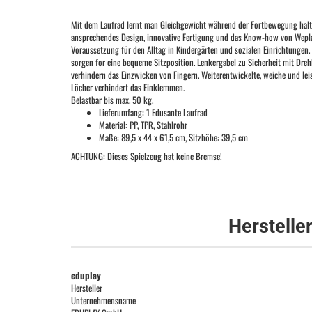
Mit dem Laufrad lernt man Gleichgewicht während der Fortbewegung halt
ansprechendes Design, innovative Fertigung und das Know-how von Weplay 
Voraussetzung für den Alltag in Kindergärten und sozialen Einrichtungen. W
sorgen for eine bequeme Sitzposition. Lenkergabel zu Sicherheit mit Dr
verhindern das Einzwicken von Fingern. Weiterentwickelte, weiche und le
Löcher verhindert das Einklemmen.
Belastbar bis max. 50 kg.
Lieferumfang: 1 Edusante Laufrad
Material: PP, TPR, Stahlrohr
Maße: 89,5 x 44 x 61,5 cm, Sitzhöhe: 39,5 cm
ACHTUNG: Dieses Spielzeug hat keine Bremse!
Herstelle
eduplay
Hersteller
Unternehmensname