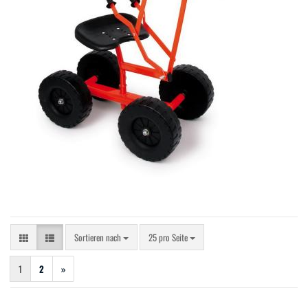
Sortieren nach
pro Seite
Sortieren nach
25 pro Seite
1
2
»