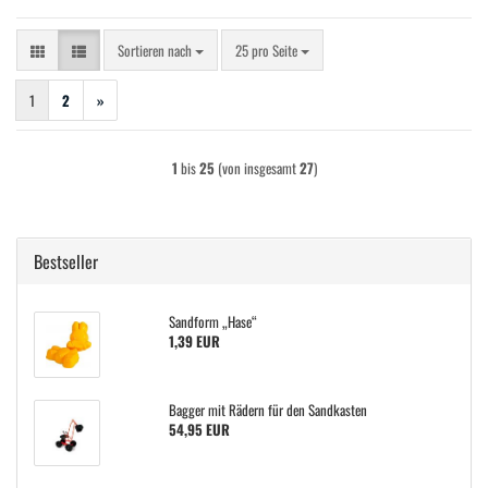
Sortieren nach
pro Seite
Sortieren nach
25 pro Seite
1
2
»
1
bis
25
(von insgesamt
27
)
Bestseller
Sandform „Hase“
1,39 EUR
Bagger mit Rädern für den Sandkasten
54,95 EUR