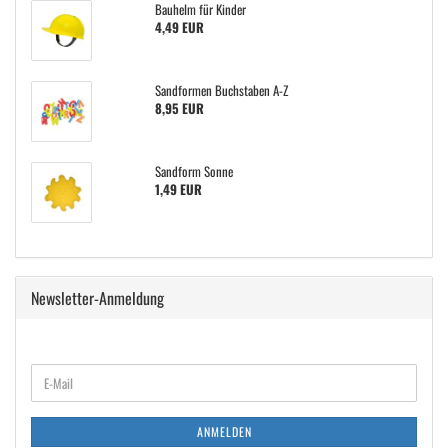
Bauhelm für Kinder
4,49 EUR
Sandformen Buchstaben A-Z
8,95 EUR
Sandform Sonne
1,49 EUR
Newsletter-Anmeldung
WEITER
E-
ZUR
Mail
NEWSLETTER-
ANMELDUNG
ANMELDEN