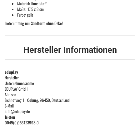
Material
:
Kunststoff.
Maße
:
17,5 x 3 cm
Farbe: gelb
Lieferumfang nur Sandform ohne Deko!
Hersteller Informationen
eduplay
Hersteller
Unternehmensname
EDUPLAY GmbH
Adresse
Eichhofweg 11, Coburg, 96450, Deutschland
E-Mail
info@eduplay.de
Telefon
0049(0)956123993-0