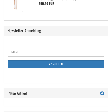
259,90 EUR
Newsletter-Anmeldung
WEITER
E-
ZUR
Mail
NEWSLETTER-
ANMELDUNG
ANMELDEN
Neue Artikel