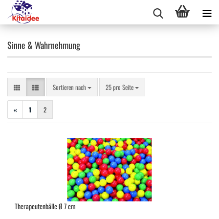
Sinne & Wahrnehmung
Sortieren nach
pro Seite
Sortieren nach
25 pro Seite
«
1
2
Therapeutenbälle Ø 7 cm