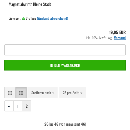
Magnetlabyrinth Kleine Stadt
Lieferzeit:
2-3Tage
(Ausland abweichend)
19,95 EUR
inkl. 19% MwSt. zzgl.
Versand
IN DEN WARENKORB
Sortieren nach
pro Seite
Sortieren nach
25 pro Seite
«
1
2
26
bis
46
(von insgesamt
46
)