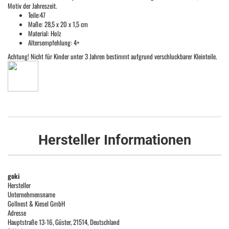
Motiv der Jahreszeit.
Teile:47
Maße: 28,5 x 20 x 1,5 cm
Material: Holz
Altersempfehlung: 4+
Achtung! Nicht für Kinder unter 3 Jahren bestimmt aufgrund verschluckbarer Kleinteile.
Hersteller Informationen
goki
Hersteller
Unternehmensname
Gollnest & Kiesel GmbH
Adresse
Hauptstraße 13-16, Güster, 21514, Deutschland