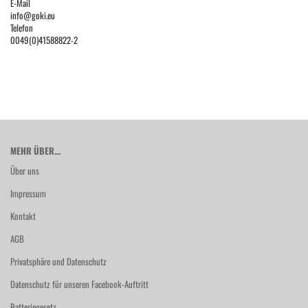
E-Mail
info@goki.eu
Telefon
0049(0)41588822-2
MEHR ÜBER...
Über uns
Impressum
Kontakt
AGB
Privatsphäre und Datenschutz
Datenschutz für unseren Facebook-Auftritt
Batteriegesetz