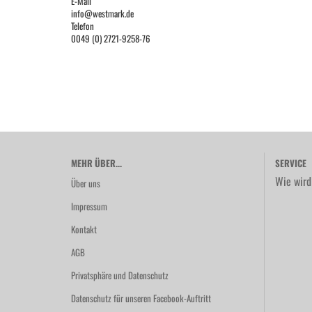
E-Mail
info@westmark.de
Telefon
0049 (0) 2721-9258-76
MEHR ÜBER...
SERVICE
Wie wird
Über uns
Impressum
Kontakt
AGB
Privatsphäre und Datenschutz
Datenschutz für unseren Facebook-Auftritt