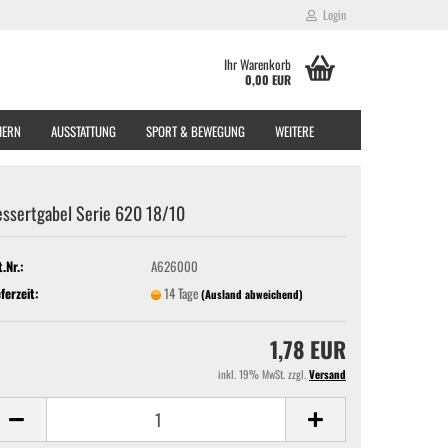
Login
Ihr Warenkorb
0,00 EUR
EIERN
AUSSTATTUNG
SPORT & BEWEGUNG
WEITERE
essertgabel Serie 620 18/10
t.Nr.:
A626000
eferzeit:
14 Tage
(Ausland abweichend)
1,78 EUR
inkl. 19% MwSt. zzgl.
Versand