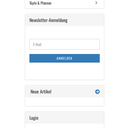
SUCHEN?
Töpfe & Pfannen
Newsletter-Anmeldung
WEITER
E-
ZUR
Mail
NEWSLETTER-
ANMELDUNG
ANMELDEN
Neue Artikel
Login