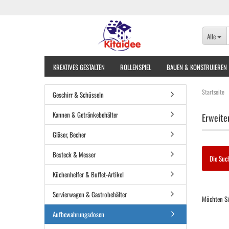
Alle
KREATIVES GESTALTEN
ROLLENSPIEL
BAUEN & KONSTRUIEREN
Startseite
Geschirr & Schüsseln
Kannen & Getränkebehälter
Erweite
Gläser, Becher
Besteck & Messer
Die Such
Küchenhelfer & Buffet-Artikel
MÖCHTEN
Servierwagen & Gastrobehälter
Möchten Si
SIE
NOCH
Aufbewahrungsdosen
EINMAL