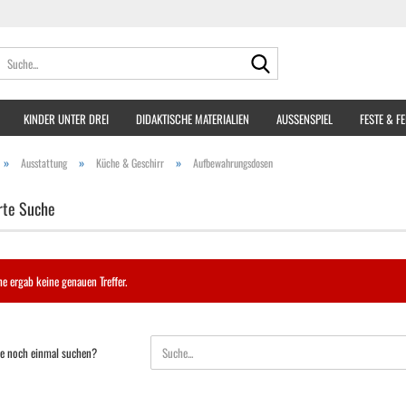
Suche...
KINDER UNTER DREI
DIDAKTISCHE MATERIALIEN
AUSSENSPIEL
FESTE & F
»
»
»
Ausstattung
Küche & Geschirr
Aufbewahrungsdosen
rte Suche
e ergab keine genauen Treffer.
e noch einmal suchen?