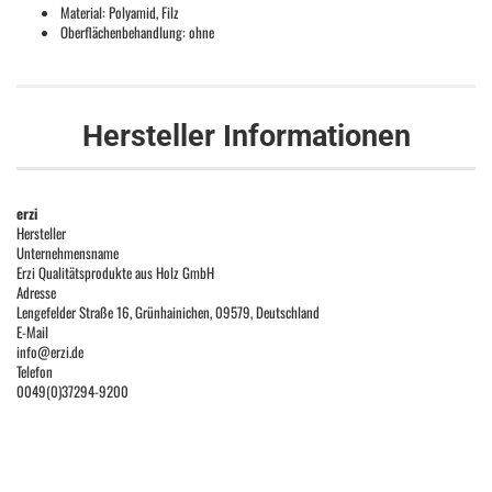
Material: Polyamid, Filz
Oberflächenbehandlung: ohne
Hersteller Informationen
erzi
Hersteller
Unternehmensname
Erzi Qualitätsprodukte aus Holz GmbH
Adresse
Lengefelder Straße 16, Grünhainichen, 09579, Deutschland
E-Mail
info@erzi.de
Telefon
0049(0)37294-9200