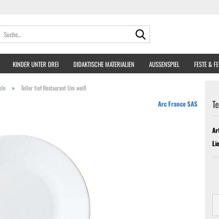
Suche...
KINDER UNTER DREI
DIDAKTISCHE MATERIALIEN
AUSSENSPIEL
FESTE & F
»
eln
Teller tief Restaurant Uni weiß
Te
Arc France SAS
Ar
Li