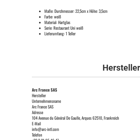
Maße: Durchmesser: 22,5cm x Höhe: 3,5cm
Farbe: weiß
Material: Hartglas
Serie: Restaurant Uni weiß
Lieferumfang: 1 Teller
Herstelle
Arc France SAS
Hersteller
Unternehmensname
Arc France SAS
Adresse
104 Avenue du Général De Gaulle, Arques 62510, Frankreich
E-Mail
info@arc-intl.com
Telefon