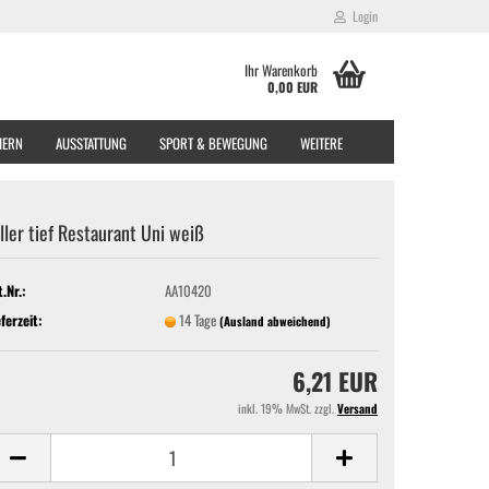
Login
Ihr Warenkorb
0,00 EUR
EIERN
AUSSTATTUNG
SPORT & BEWEGUNG
WEITERE
ller tief Restaurant Uni weiß
t.Nr.:
AA10420
eferzeit:
14 Tage
(Ausland abweichend)
6,21 EUR
inkl. 19% MwSt. zzgl.
Versand