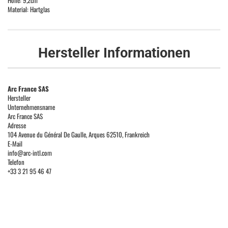
Höhe: 9,2cm
Material: Hartglas
Hersteller Informationen
Arc France SAS
Hersteller
Unternehmensname
Arc France SAS
Adresse
104 Avenue du Général De Gaulle, Arques 62510, Frankreich
E-Mail
info@arc-intl.com
Telefon
+33 3 21 95 46 47