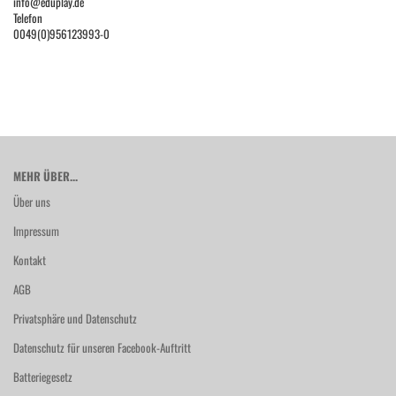
info@eduplay.de
Telefon
0049(0)956123993-0
MEHR ÜBER...
Über uns
Impressum
Kontakt
AGB
Privatsphäre und Datenschutz
Datenschutz für unseren Facebook-Auftritt
Batteriegesetz