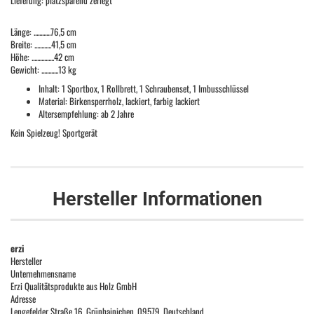
Lieferung: platzsparend zerlegt
Länge: ............76,5 cm
Breite: ............41,5 cm
Höhe: ................42 cm
Gewicht: ............13 kg
Inhalt: 1 Sportbox, 1 Rollbrett, 1 Schraubenset, 1 Imbusschlüssel
Material: Birkensperrholz, lackiert, farbig lackiert
Altersempfehlung: ab 2 Jahre
Kein Spielzeug! Sportgerät
Hersteller Informationen
erzi
Hersteller
Unternehmensname
Erzi Qualitätsprodukte aus Holz GmbH
Adresse
Lengefelder Straße 16, Grünhainichen, 09579, Deutschland