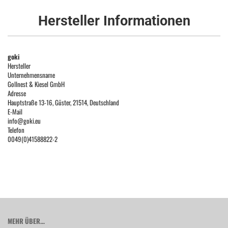
Hersteller Informationen
goki
Hersteller
Unternehmensname
Gollnest & Kiesel GmbH
Adresse
Hauptstraße 13-16, Güster, 21514, Deutschland
E-Mail
info@goki.eu
Telefon
0049(0)41588822-2
MEHR ÜBER...