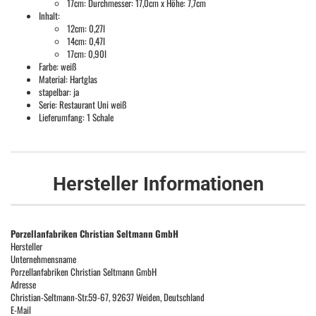
17cm: Durchmesser: 17,0cm x Höhe: 7,7cm
Inhalt:
12cm: 0,27l
14cm: 0,47l
17cm: 0,90l
Farbe: weiß
Material: Hartglas
stapelbar: ja
Serie: Restaurant Uni weiß
Lieferumfang: 1 Schale
Hersteller Informationen
Porzellanfabriken Christian Seltmann GmbH
Hersteller
Unternehmensname
Porzellanfabriken Christian Seltmann GmbH
Adresse
Christian-Seltmann-Str.59-67, 92637 Weiden, Deutschland
E-Mail