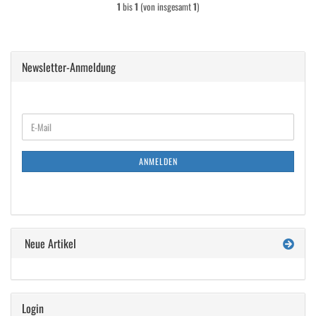
1
bis
1
(von insgesamt
1
)
Newsletter-Anmeldung
WEITER
E-
ZUR
Mail
NEWSLETTER-
ANMELDUNG
ANMELDEN
Neue Artikel
Login