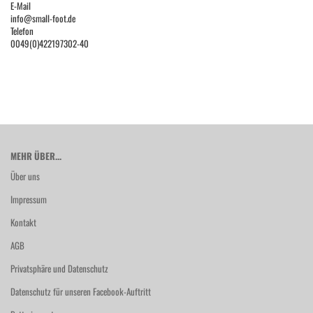
E-Mail
info@small-foot.de
Telefon
0049(0)422197302-40
MEHR ÜBER...
Über uns
Impressum
Kontakt
AGB
Privatsphäre und Datenschutz
Datenschutz für unseren Facebook-Auftritt