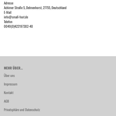
Adresse
Achimer Straße 5, Delmenhorst, 27755, Deutschland
E-Mail
info@small-foot.de
Telefon
0049(0)422197302-40
MEHR ÜBER...
Über uns
Impressum
Kontakt
AGB
Privatsphäre und Datenschutz