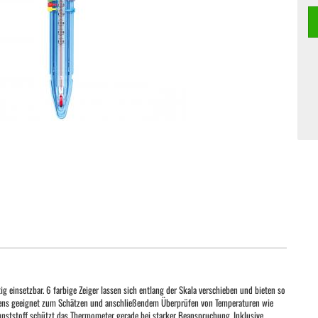
tig einsetzbar. 6 farbige Zeiger lassen sich entlang der Skala verschieben und bieten so
tens geeignet zum Schätzen und anschließendem Überprüfen von Temperaturen wie
nststoff schützt das Thermometer gerade bei starker Beanspruchung. Inklusive