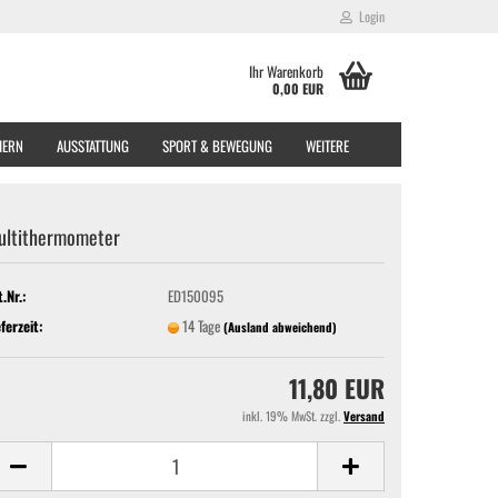
Login
Ihr Warenkorb
0,00 EUR
EIERN
AUSSTATTUNG
SPORT & BEWEGUNG
WEITERE
ultithermometer
t.Nr.:
ED150095
eferzeit:
14 Tage
(Ausland abweichend)
11,80 EUR
inkl. 19% MwSt. zzgl.
Versand