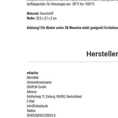
Aufhängestativ. Für Messungen von -30°C bis +100°C.
Material:
Kunststoff
Maße:
32,5 x 3,7 x 2 cm
Achtung! Für Kinder unter 36 Monaten nicht geeignet! Erstickun
Herstelle
eduplay
Hersteller
Unternehmensname
EDUPLAY GmbH
Adresse
Eichhofweg 11, Coburg, 96450, Deutschland
E-Mail
info@eduplay.de
Telefon
0049(0)956123993-0