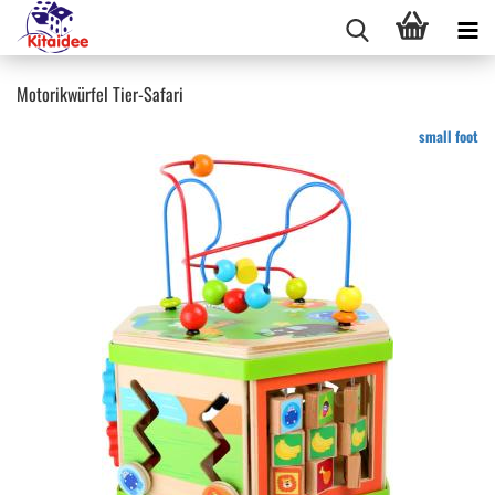
Motorikwürfel Tier-Safari
small foot