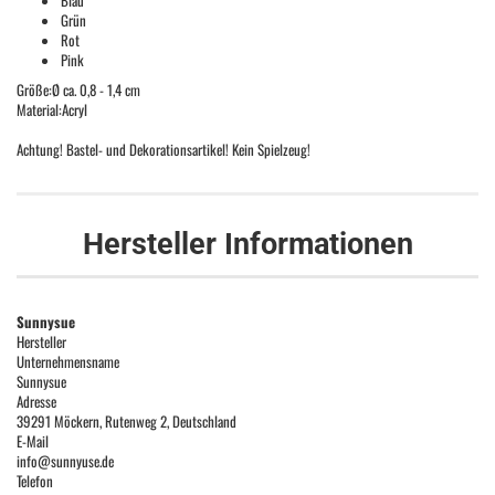
Blau
Grün
Rot
Pink
Größe:Ø ca. 0,8 - 1,4 cm
Material:Acryl
Achtung! Bastel- und Dekorationsartikel! Kein Spielzeug!
Hersteller Informationen
Sunnysue
Hersteller
Unternehmensname
Sunnysue
Adresse
39291 Möckern, Rutenweg 2, Deutschland
E-Mail
info@sunnyuse.de
Telefon