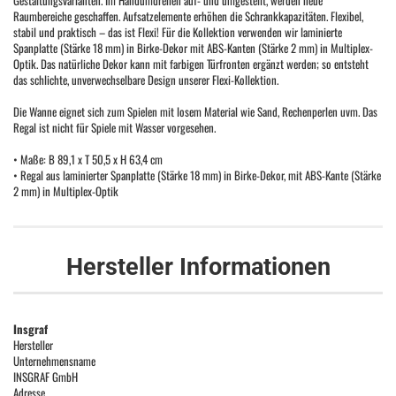
Gestaltungsvarianten. Im Handumdrehen auf- und umgestellt, werden neue
Raumbereiche geschaffen. Aufsatzelemente erhöhen die Schrankkapazitäten. Flexibel,
stabil und praktisch – das ist Flexi! Für die Kollektion verwenden wir laminierte
Spanplatte (Stärke 18 mm) in Birke-Dekor mit ABS-Kanten (Stärke 2 mm) in Multiplex-
Optik. Das natürliche Dekor kann mit farbigen Türfronten ergänzt werden; so entsteht
das schlichte, unverwechselbare Design unserer Flexi-Kollektion.
Die Wanne eignet sich zum Spielen mit losem Material wie Sand, Rechenperlen uvm. Das
Regal ist nicht für Spiele mit Wasser vorgesehen.
• Maße: B 89,1 x T 50,5 x H 63,4 cm
• Regal aus laminierter Spanplatte (Stärke 18 mm) in Birke-Dekor, mit ABS-Kante (Stärke
2 mm) in Multiplex-Optik
Hersteller Informationen
Insgraf
Hersteller
Unternehmensname
INSGRAF GmbH
Adresse