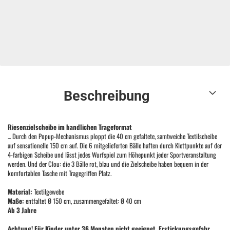
Beschreibung
Riesenzielscheibe im handlichen Trageformat
... Durch den Popup-Mechanismus ploppt die 40 cm gefaltete, samtweiche Textilscheibe
auf sensationelle 150 cm auf. Die 6 mitgelieferten Bälle haften durch Klettpunkte auf der
4-farbigen Scheibe und lässt jedes Wurfspiel zum Höhepunkt jeder Sportveranstaltung
werden. Und der Clou: die 3 Bälle rot, blau und die Zielscheibe haben bequem in der
komfortablen Tasche mit Tragegriffen Platz.
Material:
Textilgewebe
Maße:
entfaltet Ø 150 cm, zusammengefaltet: Ø 40 cm
Ab 3 Jahre
Achtung! Für Kinder unter 36 Monaten nicht geeignet. Erstickungsgefahr