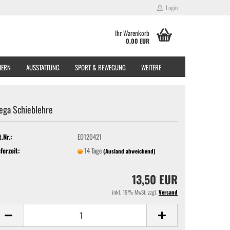
Login
Ihr Warenkorb
0,00 EUR
EIERN
AUSSTATTUNG
SPORT & BEWEGUNG
WEITERE
ega Schieblehre
t.Nr.:
ED120421
eferzeit:
14 Tage
(Ausland abweichend)
13,50 EUR
inkl. 19% MwSt. zzgl.
Versand