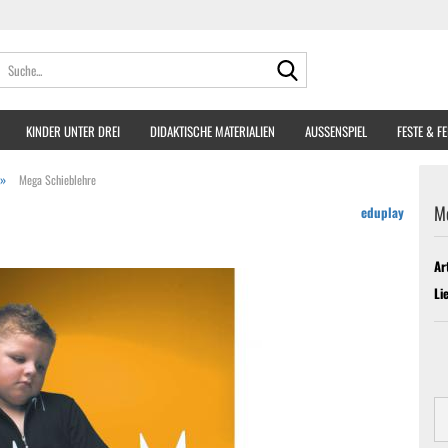
Suche...
KINDER UNTER DREI
DIDAKTISCHE MATERIALIEN
AUSSENSPIEL
FESTE & F
»
Mega Schieblehre
M
eduplay
Ar
Li