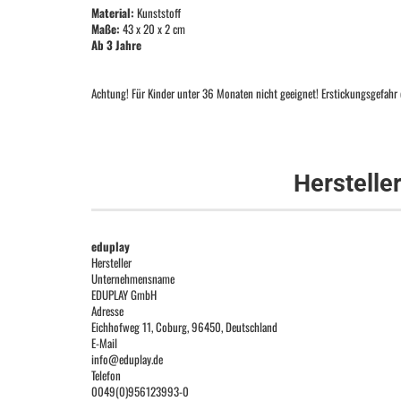
Material:
Kunststoff
Maße:
43 x 20 x 2 cm
Ab 3 Jahre
Achtung! Für Kinder unter 36 Monaten nicht geeignet! Erstickungsgefahr d
Herstelle
eduplay
Hersteller
Unternehmensname
EDUPLAY GmbH
Adresse
Eichhofweg 11, Coburg, 96450, Deutschland
E-Mail
info@eduplay.de
Telefon
0049(0)956123993-0