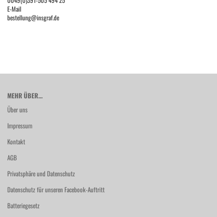
0049(0)391-505 494 25
E-Mail
bestellung@insgraf.de
MEHR ÜBER...
Über uns
Impressum
Kontakt
AGB
Privatsphäre und Datenschutz
Datenschutz für unseren Facebook-Auftritt
Batteriegesetz