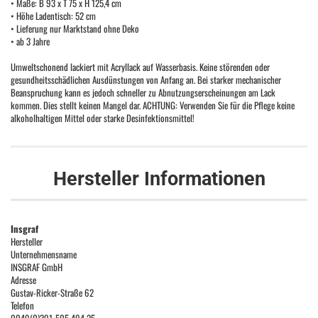
• Maße: B 93 x T 75 x H 125,4 cm
• Höhe Ladentisch: 52 cm
• Lieferung nur Marktstand ohne Deko
• ab 3 Jahre
Umweltschonend lackiert mit Acryllack auf Wasserbasis. Keine störenden oder
gesundheitsschädlichen Ausdünstungen von Anfang an. Bei starker mechanischer
Beanspruchung kann es jedoch schneller zu Abnutzungserscheinungen am Lack
kommen. Dies stellt keinen Mangel dar. ACHTUNG: Verwenden Sie für die Pflege keine
alkoholhaltigen Mittel oder starke Desinfektionsmittel!
Hersteller Informationen
Insgraf
Hersteller
Unternehmensname
INSGRAF GmbH
Adresse
Gustav-Ricker-Straße 62
Telefon