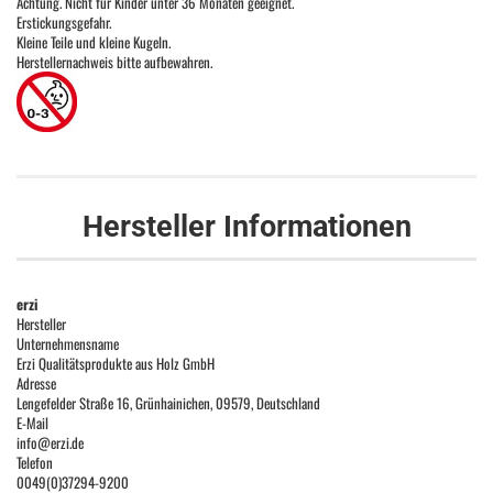
Achtung. Nicht für Kinder unter 36 Monaten geeignet.
Erstickungsgefahr.
Kleine Teile und kleine Kugeln.
Herstellernachweis bitte aufbewahren.
Hersteller Informationen
erzi
Hersteller
Unternehmensname
Erzi Qualitätsprodukte aus Holz GmbH
Adresse
Lengefelder Straße 16, Grünhainichen, 09579, Deutschland
E-Mail
info@erzi.de
Telefon
0049(0)37294-9200