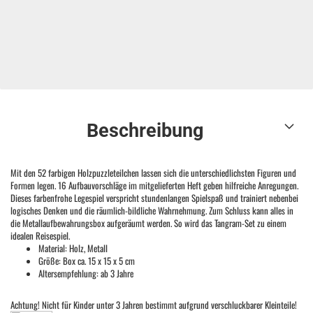
Beschreibung
Mit den 52 farbigen Holzpuzzleteilchen lassen sich die unterschiedlichsten Figuren und
Formen legen. 16 Aufbauvorschläge im mitgelieferten Heft geben hilfreiche Anregungen.
Dieses farbenfrohe Legespiel verspricht stundenlangen Spielspaß und trainiert nebenbei
logisches Denken und die räumlich-bildliche Wahrnehmung. Zum Schluss kann alles in
die Metallaufbewahrungsbox aufgeräumt werden. So wird das Tangram-Set zu einem
idealen Reisespiel.
Material:
Holz, Metall
Größe:
Box ca. 15 x 15 x 5 cm
Altersempfehlung: ab 3 Jahre
Achtung! Nicht für Kinder unter 3 Jahren bestimmt aufgrund verschluckbarer Kleinteile!