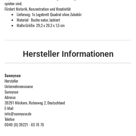
spielen sind.
Fördert Motorik, Konzentration und Kreativität
Lieferung: 1x Legebrett Quadrat ohne Zubehör
Material: Buche natur, lackiert
Maße:Größe: 29,3 x 29,3 x 1,5 cm
Hersteller Informationen
Sunnysue
Hersteller
Unternehmensname
Sunnysue
Adresse
39291 Möckern, Rutenweg 2, Deutschland
E-Mail
info@sunnyuse.de
Telefon
0049 (0) 39221 - 65 76 70