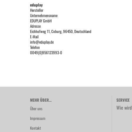
eduplay
Hersteller
Unternehmensname
EDUPLAY GmbH
Adresse
Eichhofweg 11, Coburg, 96450, Deutschland
E-Mail
info@eduplay.de
Telefon
0049(0)956123993-0
MEHR ÜBER...
SERVICE
Wie wird
Über uns
Impressum
Kontakt