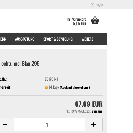
Login
Ihr Warenkorb
0,00 EUR
EIERN
AUSSTATTUNG
SPORT & BEWEGUNG
WEITERE
iechtunnel Blau 295
t.Nr.:
ED170141
eferzeit:
14 Tage
(Ausland abweichend)
67,69 EUR
inkl. 19% MwSt. zzgl.
Versand