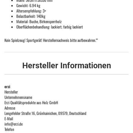
Maße: 565x1173x530 mm
Gewicht: 6.94 kg
Altersempfehlung: 3+
Belastbarkeit: 140kg
Material: Buche, Birkensperrholz
Oberflächenbehandlung: lackiert; farbig lackiert
Kein Spielzeug! Sportgerät! Herstellernachweis bitte aufbewahren.""
Hersteller Informationen
erzi
Hersteller
Unternehmensname
Erzi Qualitätsprodukte aus Holz GmbH
Adresse
Lengefelder Straße 16, Grünhainichen, 09579, Deutschland
E-Mail
info@erzi.de
Telefon