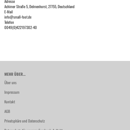
Adresse
Achimer Straße 5, Delmenhorst, 27755, Deutschland
E-Mail
info@small-foot.de
Telefon
0049(0)422197302-40
MEHR ÜBER...
Über uns
Impressum
Kontakt
AGB
Privatsphäre und Datenschutz