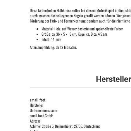
Diese farbenfrohen Halbkreise sollen bei diesem Motorikspiel in die richt
durch welchen die beiliegenden Kugeln gerollt werden können. Wer geschi
Förderung der Farb- und Formerkennung, sondern auch für
die räumliche
Material: Holz, auf Wasser basierte und speichelfeste Farben
Größe: ca.
36 x 5 x 18 cm, Kugel ca. Ø ca. 4,5 cm
Inhalt: 14 Teile
Altersempfehlung: ab 12 Monaten.
Herstelle
small foot
Hersteller
Unternehmensname
small foot GmbH
Adresse
Achimer Straße 5, Delmenhorst, 27755, Deutschland