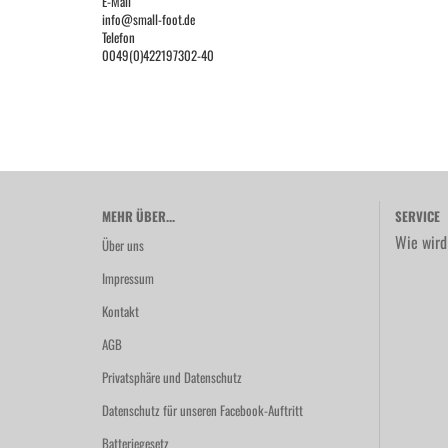
E-Mail
info@small-foot.de
Telefon
0049(0)422197302-40
MEHR ÜBER...
SERVICE
Wie wird
Über uns
Impressum
Kontakt
AGB
Privatsphäre und Datenschutz
Datenschutz für unseren Facebook-Auftritt
Batteriegesetz