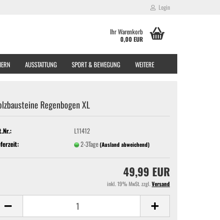
Login
Ihr Warenkorb
0,00 EUR
EIERN
AUSSTATTUNG
SPORT & BEWEGUNG
WEITERE
olzbausteine Regenbogen XL
t.Nr.:
L11412
eferzeit:
2-3Tage
(Ausland abweichend)
49,99 EUR
inkl. 19% MwSt. zzgl.
Versand