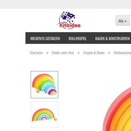
Alle
KREATIVES GESTALTEN
ROLLENSPIEL
BAUEN & KONSTRUIEREN
»
»
»
Startseite
Kinder unter Drei
Stapeln & Bauen
Holzbaustein