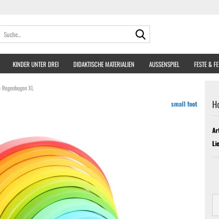
Suche...
KINDER UNTER DREI
DIDAKTISCHE MATERIALIEN
AUSSENSPIEL
FESTE & F
e Regenbogen XL
H
small foot
Ar
Li