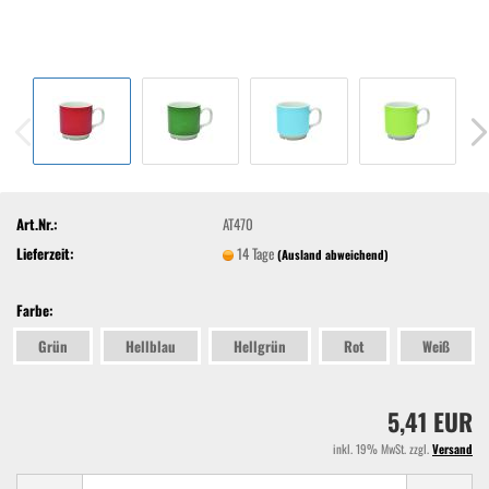
Art.Nr.:
AT470
Lieferzeit:
14 Tage
(Ausland abweichend)
Farbe:
Grün
Hellblau
Hellgrün
Rot
Weiß
5,41 EUR
inkl. 19% MwSt. zzgl.
Versand