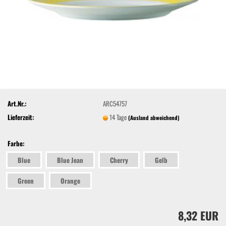
Art.Nr.:
ARC54757
Lieferzeit:
14 Tage
(Ausland abweichend)
Farbe:
Blue
Blue Jean
Cherry
Gelb
Green
Orange
8,32 EUR