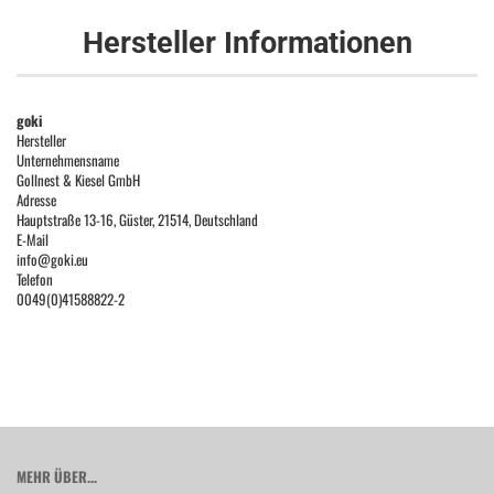
Hersteller Informationen
goki
Hersteller
Unternehmensname
Gollnest & Kiesel GmbH
Adresse
Hauptstraße 13-16, Güster, 21514, Deutschland
E-Mail
info@goki.eu
Telefon
0049(0)41588822-2
MEHR ÜBER...