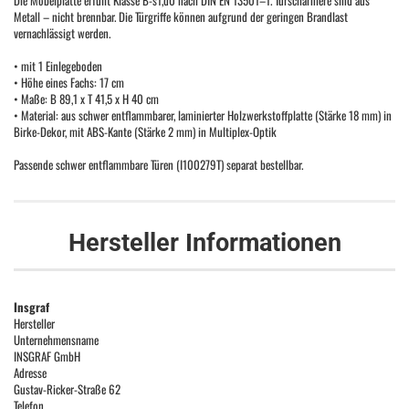
Die Möbelplatte erfüllt Klasse B-s1,d0 nach DIN EN 13501–1. Türscharniere sind aus
Metall – nicht brennbar. Die Türgriffe können aufgrund der geringen Brandlast
vernachlässigt werden.
• mit 1 Einlegeboden
• Höhe eines Fachs: 17 cm
• Maße: B 89,1 x T 41,5 x H 40 cm
• Material: aus schwer entflammbarer, laminierter Holzwerkstoffplatte (Stärke 18 mm) in
Birke-Dekor, mit ABS-Kante (Stärke 2 mm) in Multiplex-Optik
Passende schwer entflammbare Türen (I100279T) separat bestellbar.
Hersteller Informationen
Insgraf
Hersteller
Unternehmensname
INSGRAF GmbH
Adresse
Gustav-Ricker-Straße 62
Telefon