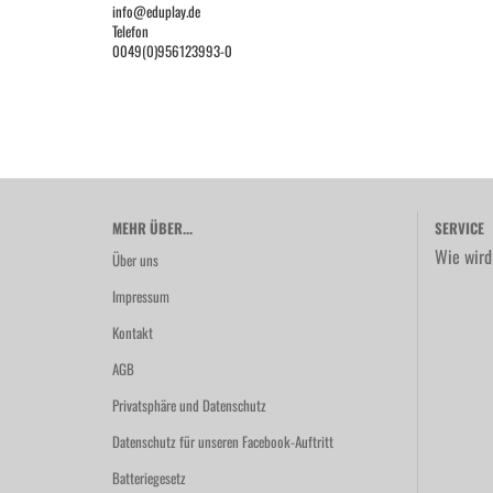
info@eduplay.de
Telefon
0049(0)956123993-0
MEHR ÜBER...
SERVICE
Wie wird
Über uns
Impressum
Kontakt
AGB
Privatsphäre und Datenschutz
Datenschutz für unseren Facebook-Auftritt
Batteriegesetz