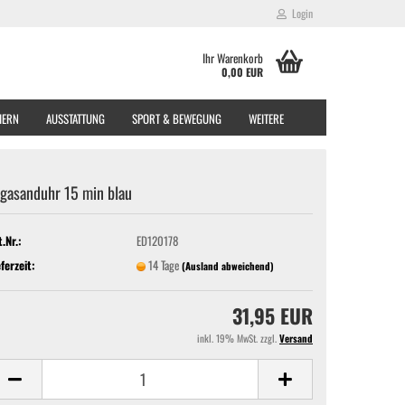
Login
Ihr Warenkorb
0,00 EUR
EIERN
AUSSTATTUNG
SPORT & BEWEGUNG
WEITERE
gasanduhr 15 min blau
t.Nr.:
ED120178
eferzeit:
14 Tage
(Ausland abweichend)
31,95 EUR
inkl. 19% MwSt. zzgl.
Versand