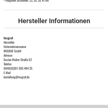
• mögliche Sitzhöhen: 23, 29, 35, 41 cm
Hersteller Informationen
Insgraf
Hersteller
Unternehmensname
INSGRAF GmbH
Adresse
Gustav-Ricker-Straße 62
Telefon
0049(0)391-505 494 25
E-Mail
bestellung@insgraf.de