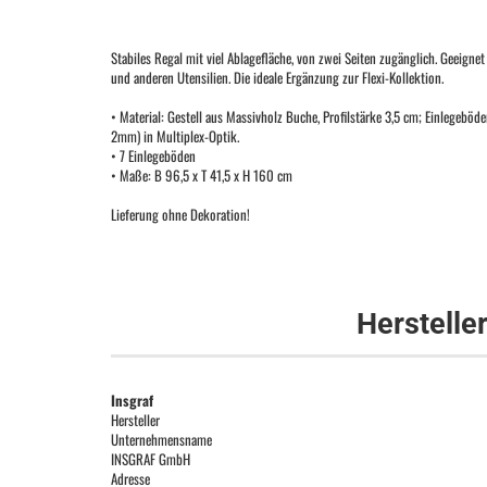
Stabiles Regal mit viel Ablagefläche, von zwei Seiten zugänglich. Geeigne
und anderen Utensilien. Die ideale Ergänzung zur Flexi-Kollektion.
• Material: Gestell aus Massivholz Buche, Profilstärke 3,5 cm; Einlegeböd
2mm) in Multiplex-Optik.
• 7 Einlegeböden
• Maße: B 96,5 x T 41,5 x H 160 cm
Lieferung ohne Dekoration!
Herstelle
Insgraf
Hersteller
Unternehmensname
INSGRAF GmbH
Adresse