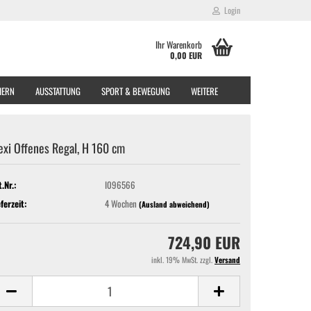
Login
Ihr Warenkorb
0,00 EUR
EIERN
AUSSTATTUNG
SPORT & BEWEGUNG
WEITERE
exi Offenes Regal, H 160 cm
t.Nr.:
I096566
eferzeit:
4 Wochen
(Ausland abweichend)
724,90 EUR
inkl. 19% MwSt. zzgl.
Versand