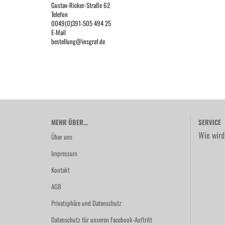
Gustav-Ricker-Straße 62
Telefon
0049(0)391-505 494 25
E-Mail
bestellung@insgraf.de
MEHR ÜBER...
SERVICE
Wie wird
Über uns
Impressum
Kontakt
AGB
Privatsphäre und Datenschutz
Datenschutz für unseren Facebook-Auftritt