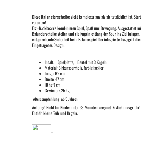
Diese
Balancierscheibe
sieht komplexer aus als sie tatsächlich ist. Star
verboten!
Erzi-Trackboards kombinieren Spiel, Spaß und Bewegung. Ausgestattet mi
Balancierscheibe stellen und die Kugeln entlang der Spur ins Ziel bringen.
entsprechende Sicherheit beim Balancespiel. Der integrierte Tragegriff die
Eingetragenes Design.
Inhalt: 1 Spielplatte, 1 Beutel mit 3 Kugeln
Material: Birkensperrholz, farbig lackiert
Länge: 62 cm
Breite: 47 cm
Höhe:5 cm
Gewicht: 2,25 kg
Altersempfehlung: ab 5 Jahren
Achtung! Nicht für Kinder unter 36 Monaten geeignet. Erstickungsgefahr!
Enthält kleine Teile und Kugeln.
""