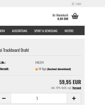
Login
Ihr Warenkorb
0,00 EUR
EIERN
AUSSTATTUNG
SPORT & BEWEGUNG
WEITERE
zi Trackboard Draht
t.Nr.:
E46374
eferzeit:
14 Tage
(Ausland abweichend)
59,95 EUR
inkl. 19% MwSt. zzgl.
Versand