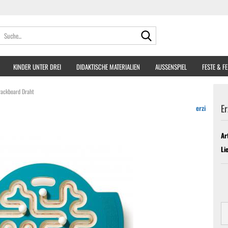
Suche...
KINDER UNTER DREI
DIDAKTISCHE MATERIALIEN
AUSSENSPIEL
FESTE & F
Trackboard Draht
Er
erzi
Ar
Li