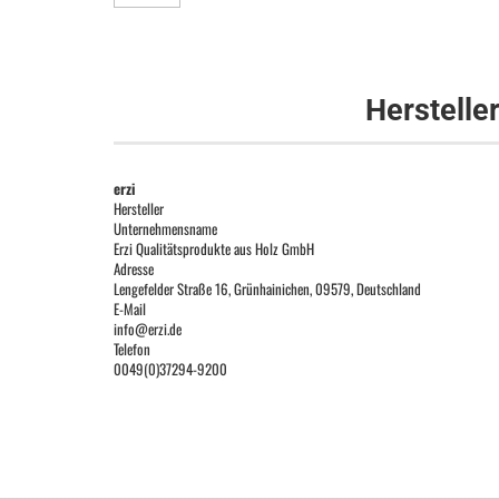
Herstelle
erzi
Hersteller
Unternehmensname
Erzi Qualitätsprodukte aus Holz GmbH
Adresse
Lengefelder Straße 16, Grünhainichen, 09579, Deutschland
E-Mail
info@erzi.de
Telefon
0049(0)37294-9200