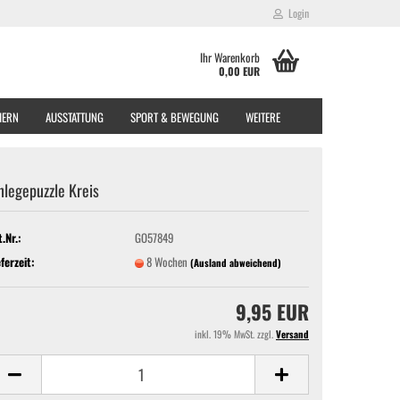
Login
Ihr Warenkorb
0,00 EUR
EIERN
AUSSTATTUNG
SPORT & BEWEGUNG
WEITERE
nlegepuzzle Kreis
t.Nr.:
GO57849
eferzeit:
8 Wochen
(Ausland abweichend)
9,95 EUR
inkl. 19% MwSt. zzgl.
Versand