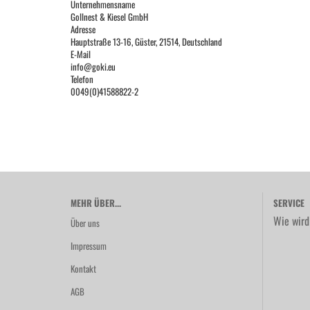
Unternehmensname
Gollnest & Kiesel GmbH
Adresse
Hauptstraße 13-16, Güster, 21514, Deutschland
E-Mail
info@goki.eu
Telefon
0049(0)41588822-2
MEHR ÜBER...
SERVICE
Wie wird
Über uns
Impressum
Kontakt
AGB