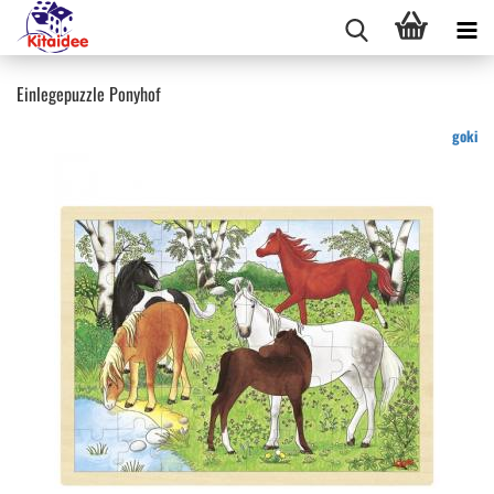
Einlegepuzzle Ponyhof
goki