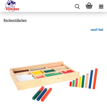
Rechenstäbchen
small foot