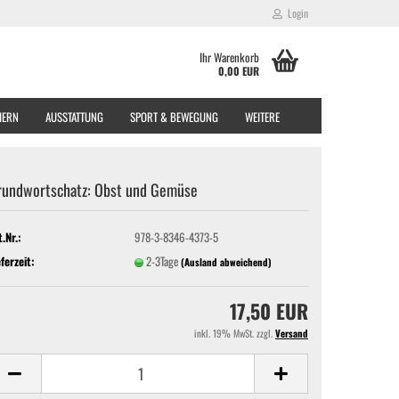
Login
Ihr Warenkorb
0,00 EUR
EIERN
AUSSTATTUNG
SPORT & BEWEGUNG
WEITERE
rundwortschatz: Obst und Gemüse
t.Nr.:
978-3-8346-4373-5
eferzeit:
2-3Tage
(Ausland abweichend)
17,50 EUR
inkl. 19% MwSt. zzgl.
Versand