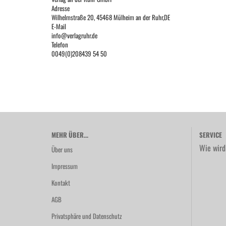
Adresse
Wilhelmstraße 20, 45468 Mülheim an der Ruhr,DE
E-Mail
info@verlagruhr.de
Telefon
0049(0)208439 54 50
MEHR ÜBER...
SERVICE
Wie wird
Über uns
Impressum
Kontakt
AGB
Privatsphäre und Datenschutz